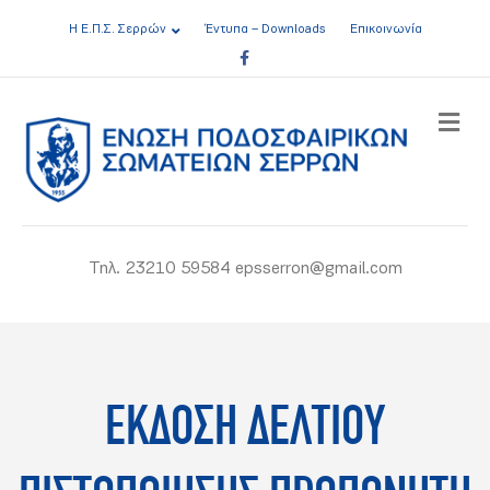
Η Ε.Π.Σ. Σερρών
Έντυπα – Downloads
Επικοινωνία
Facebook
ME
Τηλ. 23210 59584 epsserron@gmail.com
ΕΚΔΟΣΗ ΔΕΛΤΙΟΥ