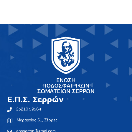
E.Π.Σ. Σερρών
23210 59584
Μεραρχίας 61, Σέρρες
epsserron@gmai.com