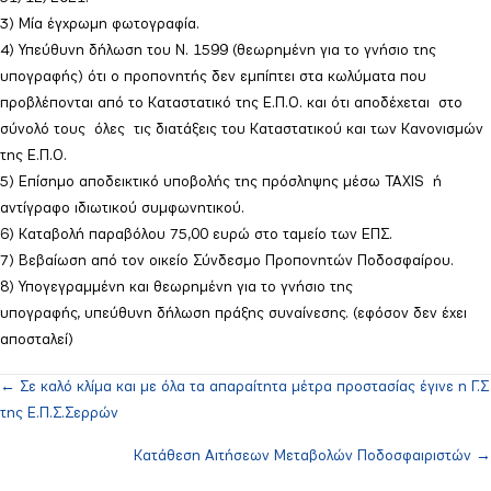
3) Μία έγχρωμη φωτογραφία.
4) Υπεύθυνη δήλωση του Ν. 1599 (θεωρημένη για το γνήσιο της
υπογραφής) ότι ο προπονητής δεν εμπίπτει στα κωλύματα που
προβλέπονται από το Καταστατικό της Ε.Π.Ο. και ότι αποδέχεται στο
σύνολό τους όλες τις διατάξεις του Καταστατικού και των Κανονισμών
της Ε.Π.Ο.
5) Επίσημο αποδεικτικό υποβολής της πρόσληψης μέσω TAXIS ή
αντίγραφο ιδιωτικού συμφωνητικού.
6) Καταβολή παραβόλου 75,00 ευρώ στο ταμείο των ΕΠΣ.
7) Βεβαίωση από τον οικείο Σύνδεσμο Προπονητών Ποδοσφαίρου.
8) Υπογεγραμμένη και θεωρημένη για το γνήσιο της
υπογραφής, υπεύθυνη δήλωση
πράξης συναίνεσης
. (εφόσον δεν έχει
αποσταλεί)
← Σε καλό κλίμα και με όλα τα απαραίτητα μέτρα προστασίας έγινε η Γ.Σ
Posts
της Ε.Π.Σ.Σερρών
navigation
Κατάθεση Αιτήσεων Μεταβολών Ποδοσφαιριστών →