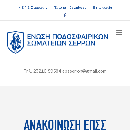
Η Ε.Π.Σ. Σερρών
Έντυπα – Downloads
Επικοινωνία
Facebook
ME
Τηλ. 23210 59584 epsserron@gmail.com
ΑΝΑΚΟΙΝΩΣΗ ΕΠΣΣ