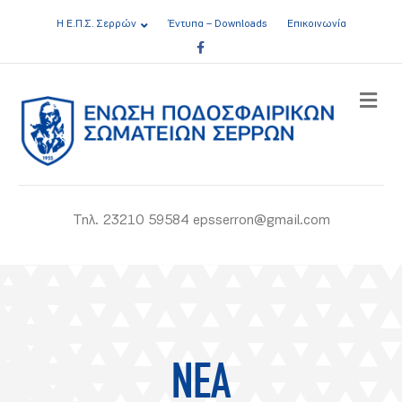
Η Ε.Π.Σ. Σερρών
Έντυπα – Downloads
Επικοινωνία
Facebook
ME
Τηλ. 23210 59584 epsserron@gmail.com
ΝΕΑ