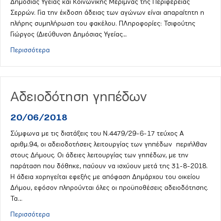
Δημόσιας Υγείας και Κοινωνικής Μέριμνας της Περιφέρειας
Σερρών. Για την έκδοση άδειας των αγώνων είναι απαραίτητη η
πλήρης συμπλήρωση του φακέλου. ΠΛηροφορίες: Τσιφούτης
Γιώργος (Διεύθυνση Δημόσιας Υγείας…
about Συμπλήρωση Φακέλου Δικαιολογητικών
Περισσότερα
Αδειοδότηση γηπέδων
20/06/2018
Σύμφωνα με τις διατάξεις του Ν.4479/29-6-17 τεύχος Α
αριθμ.94, οι αδειοδοτήσεις λειτουργίας των γηπέδων περιήλθαν
στους Δήμους. Οι άδειες λειτουργίας των γηπέδων, με την
παράταση που δόθηκε, παύουν να ισχύουν μετά της 31-8-2018.
Η άδεια χορηγείται εφεξής με απόφαση Δημάρχου του οικείου
Δήμου, εφόσον πληρούνται όλες οι προϋποθέσεις αδειοδότησης.
Τα…
about Αδειοδότηση γηπέδων
Περισσότερα