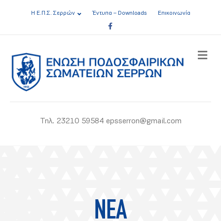
Η Ε.Π.Σ. Σερρών
Έντυπα – Downloads
Επικοινωνία
Facebook
ME
Τηλ. 23210 59584 epsserron@gmail.com
ΝΕΑ