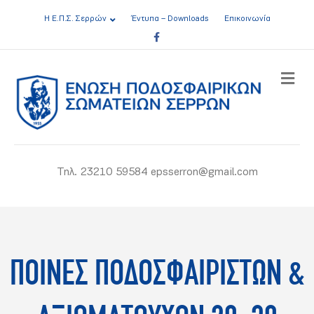
Η Ε.Π.Σ. Σερρών
Έντυπα – Downloads
Επικοινωνία
Facebook
ME
Τηλ. 23210 59584 epsserron@gmail.com
ΠΟΙΝΕΣ ΠΟΔΟΣΦΑΙΡΙΣΤΩΝ &