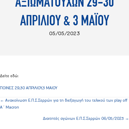
ΑΞΙΩΜΑΤΟΥΧΩΝ 29-30
ΑΠΡΙΛΙΟΥ & 3 ΜΑΪΟΥ
05/05/2023
Δείτε εδώ:
ΠΟΙΝΕΣ 29,30 ΑΠΡΙΛΙΟΥ,3 ΜΑΙΟΥ
← Ανακοίνωση Ε.Π.Σ.Σερρών για τη διεξαγωγή του τελικού των play off
Posts
Α΄ Macron
navigation
Διαιτητές αγώνων Ε.Π.Σ.Σερρών 06/05/2023 →