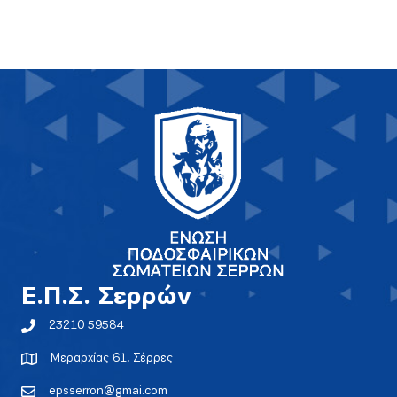
E.Π.Σ. Σερρών
23210 59584
Μεραρχίας 61, Σέρρες
epsserron@gmai.com