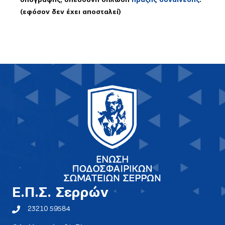
υπογραφής, υπεύθυνη δήλωση
πράξης συναίνεσης
.
(εφόσον δεν έχει αποσταλεί)
E.Π.Σ. Σερρών
23210 59584