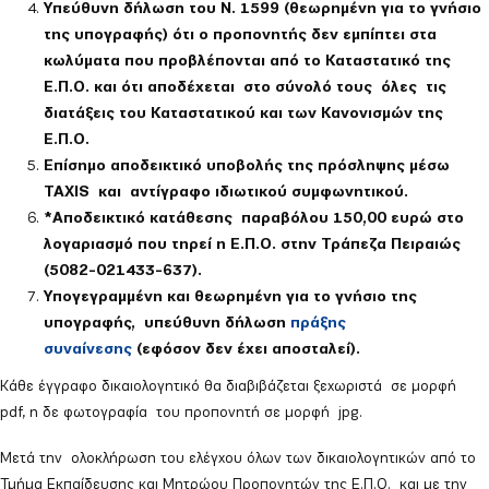
Υπεύθυνη δήλωση του Ν. 1599 (θεωρημένη για το γνήσιο
της υπογραφής) ότι ο προπονητής δεν εμπίπτει στα
κωλύματα που προβλέπονται από το Καταστατικό της
Ε.Π.Ο. και ότι αποδέχεται στο σύνολό τους όλες τις
διατάξεις του Καταστατικού και των Κανονισμών της
Ε.Π.Ο.
Επίσημο αποδεικτικό υποβολής της πρόσληψης μέσω
TAXIS και αντίγραφο ιδιωτικού συμφωνητικού.
*Αποδεικτικό κατάθεσης παραβόλου 150,00 ευρώ στο
λογαριασμό που τηρεί η Ε.Π.Ο. στην Τράπεζα Πειραιώς
(5082-021433-637).
Υπογεγραμμένη και θεωρημένη για το γνήσιο της
υπογραφής, υπεύθυνη δήλωση
πράξης
συναίνεσης
(εφόσον δεν έχει αποσταλεί).
Κάθε έγγραφο δικαιολογητικό θα διαβιβάζεται ξεχωριστά σε μορφή
pdf, η δε φωτογραφία του προπονητή σε μορφή jpg.
Μετά την ολοκλήρωση του ελέγχου όλων των δικαιολογητικών από το
Τμήμα Εκπαίδευσης και Μητρώου Προπονητών της Ε.Π.Ο. και με την