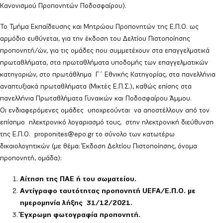
Κανονισμού Προπονητών Ποδοσφαίρου).
Το Τμήμα Εκπαίδευσης και Μητρώου Προπονητών της Ε.Π.Ο. ως
αρμόδιο ευθύνεται, για την έκδοση του Δελτίου Πιστοποίησης
προπονητή/ών, για τις ομάδες που συμμετέχουν στα επαγγελματικά
πρωταθλήματα, στα πρωταθλήματα υποδομής των επαγγελματικών
κατηγοριών, στο πρωτάθλημα Γ΄ Εθνικής Κατηγορίας, στα πανελλήνια
αναπτυξιακά πρωταθλήματα (Μικτές Ε.Π.Σ.), καθώς επίσης στα
πανελλήνια Πρωταθλήματα Γυναικών και Ποδοσφαίρου Άμμου.
Οι ενδιαφερόμενες ομάδες υποχρεούνται να αποστέλλουν από τον
επίσημο ηλεκτρονικό λογαριασμό τους, στην ηλεκτρονική διεύθυνση
της Ε.Π.Ο. proponites@epo.gr το σύνολο των κατωτέρω
δικαιολογητικών (με θέμα: Έκδοση Δελτίου Πιστοποίησης, όνομα
προπονητή, ομάδα):
Αίτηση της ΠΑΕ ή του σωματείου.
Αντίγραφο ταυτότητας προπονητή UEFA/Ε.Π.Ο. με
ημερομηνία λήξης 31/12/2021.
Έγχρωμη φωτογραφία προπονητή.