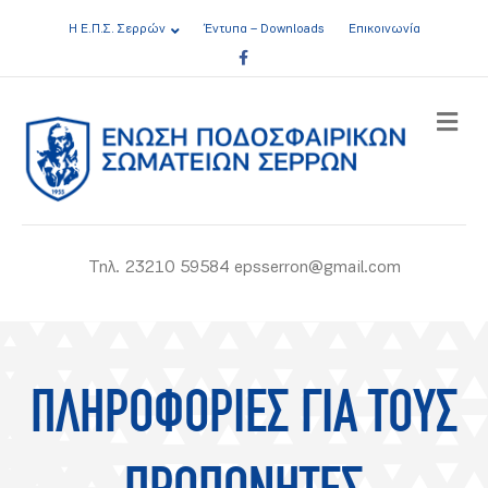
Η Ε.Π.Σ. Σερρών
Έντυπα – Downloads
Επικοινωνία
Facebook
ME
Τηλ. 23210 59584 epsserron@gmail.com
ΠΛΗΡΟΦΟΡΙΕΣ ΓΙΑ ΤΟΥΣ
ΠΡΟΠΟΝΗΤΕΣ