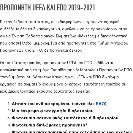
ΠΡΟΠΟΝΗΤΗ UEFA ΚΑΙ ΕΠΟ 2019-2021
Για την έκδοση ταυτότητας, οι ενδιαφερόμενοι προπονητές, αφού
συλλέξουν όλα τα δικαιολογητικά, οφείλουν να τα προσκομίσουν στην
οικεία Ένωση Ποδοσφαιρικών Σωματείων. Φάκελος με δικαιολογητικά
που αποστέλλεται μεμονωμένα από προπονητές στο Τμήμα Μητρώου
Προπονητών της Ε.Π.Ο. δε θα γίνεται δεκτός.
Οι ταυτότητες τριετίας προπονητών UEFA και ΕΠΟ εκδίδονται
αποκλειστικά από το τμήμα Εκπαίδευσης & Μητρώου Προπονητών ΕΠΟ.
Υπενθυμίζεται ότι βάσει των Κανονισμών UEFA και ΕΠΟ δικαίωμα
εργασίας σε σωματείο έχουν μόνο οι κάτοχοι ταυτότητας τριετίας σε
ισχύ.Δικαιολογητικά έκδοσης ταυτότητας τριετίας
Αίτηση του ενδιαφερομένου (κάντε κλικ
ΕΔΩ
)
Μια έγχρωμη φωτογραφία διαβατηρίου
Φωτοτυπία αστυνομικής ταυτότητας ή διαβατηρίου
Φωτοτυπία διπλώματος προπονητή*
Φωτοτυπία πιστοποιητικού παρακολούθησης των σχολών