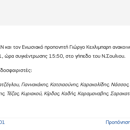
ΩΝ και τον Ενωσιακό προπονητή Γιώργο Κεχλιμπαρη ανακοι
01, ώρα συγκέντρωσης 15:50, στο γήπεδο του Ν.Σουλιου.
οδοσφαιριστές:
ατζόγλου, Γιαννακάκης, Κατσιαούνης, Καρακολίδης, Νάσσος
ς, Τέζας, Κυριακού, Κίρδας, Καδής, Καραμαναβης, Σαρακατ
01
Προπόνηση