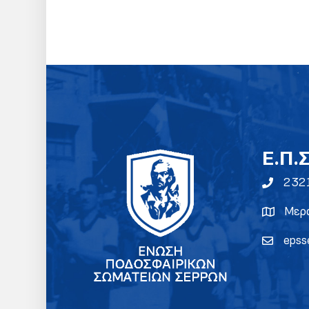
E.Π.
232
Μερα
epss