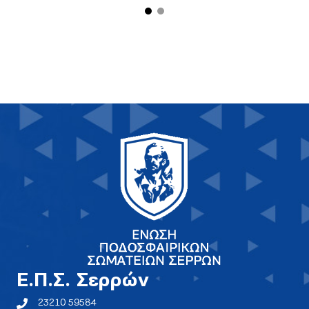
E.Π.Σ. Σερρών
23210 59584