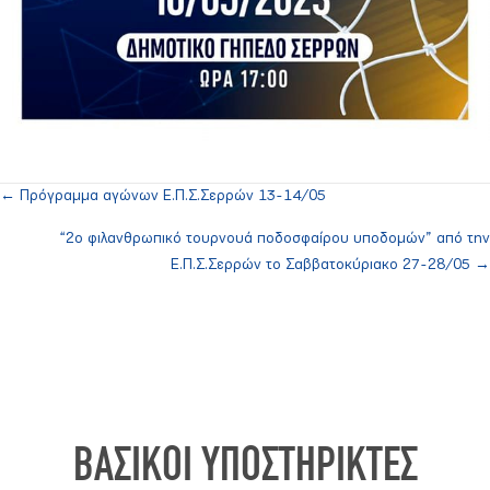
← Πρόγραμμα αγώνων Ε.Π.Σ.Σερρών 13-14/05
Posts
“2ο φιλανθρωπικό τουρνουά ποδοσφαίρου υποδομών” από την
navigation
Ε.Π.Σ.Σερρών το Σαββατοκύριακο 27-28/05 →
ΒΑΣΙΚΟΙ ΥΠΟΣΤΗΡΙΚΤΕΣ