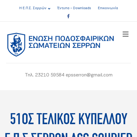
Η Ε.Π.Σ. Σερρών
Έντυπα – Downloads
Επικοινωνία
Facebook
ME
Τηλ. 23210 59584 epsserron@gmail.com
51ΟΣ ΤΕΛΙΚΟΣ ΚΥΠΕΛΛΟΥ