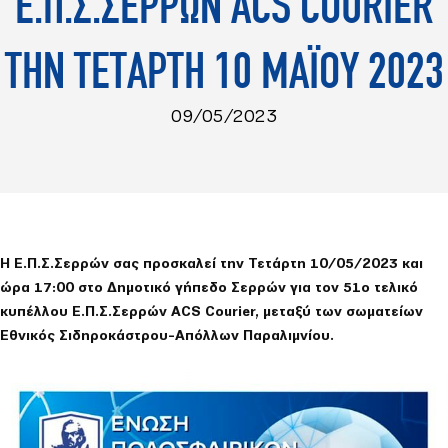
Ε.Π.Σ.ΣΕΡΡΩΝ ACS COURIER
ΤΗΝ ΤΕΤΑΡΤΗ 10 ΜΑΪΟΥ 2023
09/05/2023
Η Ε.Π.Σ.Σερρών σας προσκαλεί την Τετάρτη 10/05/2023 και
ώρα 17:00 στο Δημοτικό γήπεδο Σερρών για τον 51ο τελικό
κυπέλλου Ε.Π.Σ.Σερρών ACS Courier, μεταξύ των σωματείων
Εθνικός Σιδηροκάστρου-Απόλλων Παραλιμνίου.