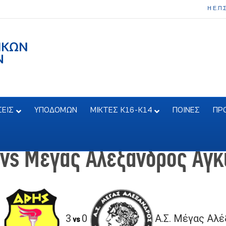
Η Ε.Π.
ΣΕΙΣ
ΥΠΟΔΟΜΩΝ
ΜΙΚΤΕΣ Κ16-Κ14
ΠΟΙΝΕΣ
ΠΡ
 vs Μέγας Αλέξανδρος Αγκ
3
0
Α.Σ. Μέγας Αλ
vs