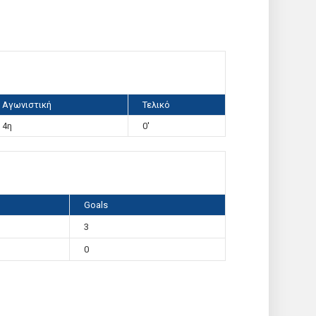
Αγωνιστική
Τελικό
4η
0'
Goals
3
0