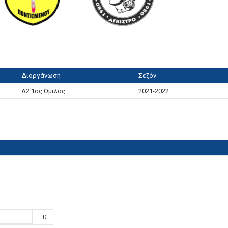
Διοργάνωση
Σεζόν
Α2 1ος Όμιλος
2021-2022
0