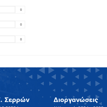
0
0
0
Σ. Σερρών
Διοργανώσεις