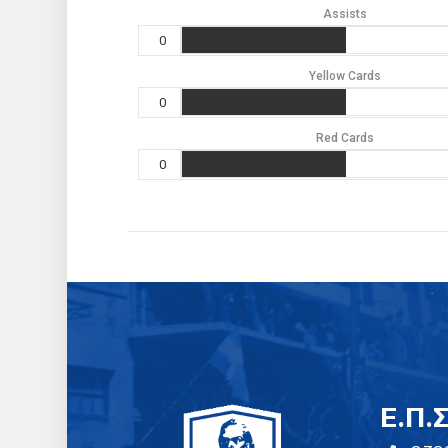
Assists
0
Yellow Cards
0
Red Cards
0
E.Π.