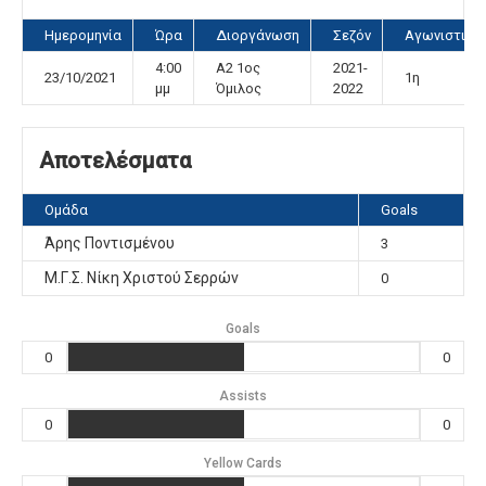
Ημερομηνία
Ώρα
Διοργάνωση
Σεζόν
Αγωνιστική
4:00
Α2 1ος
2021-
23/10/2021
1η
μμ
Όμιλος
2022
Αποτελέσματα
Ομάδα
Goals
Άρης Ποντισμένου
3
Μ.Γ.Σ. Νίκη Χριστού Σερρών
0
Goals
0
0
Assists
0
0
Yellow Cards