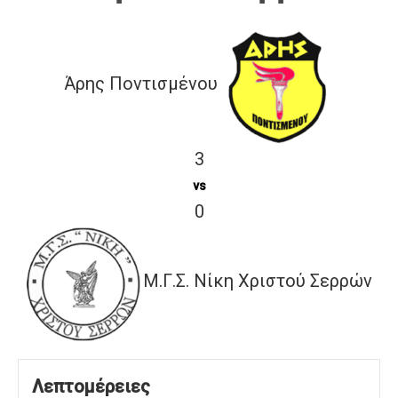
Άρης Ποντισμένου
3
vs
0
Μ.Γ.Σ. Νίκη Χριστού Σερρών
Λεπτομέρειες