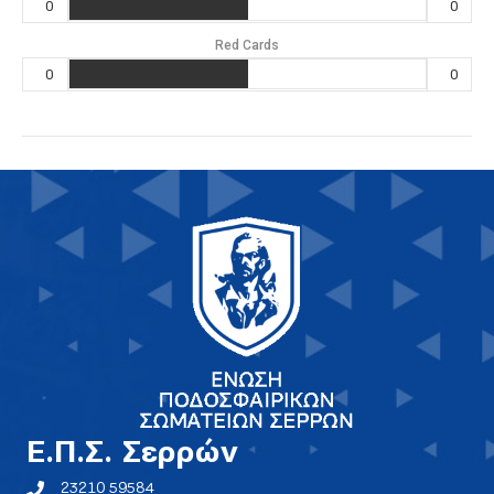
0
0
Red Cards
0
0
E.Π.Σ. Σερρών
23210 59584