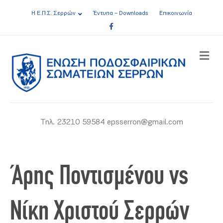
Η Ε.Π.Σ. Σερρών
Έντυπα – Downloads
Επικοινωνία
Facebook
ME
Τηλ. 23210 59584 epsserron@gmail.com
Άρης Ποντισμένου vs
Νίκη Χριστού Σερρών