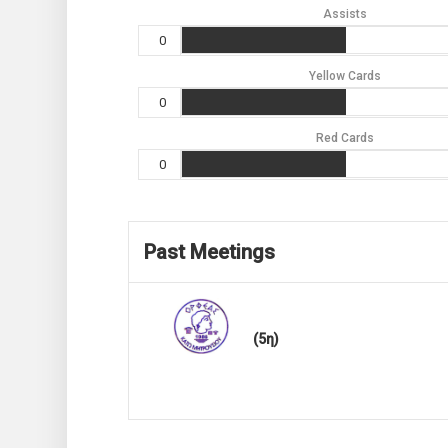
Assists
0
Yellow Cards
0
Red Cards
0
Past Meetings
(5η)