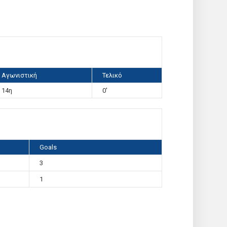
Αγωνιστική
Τελικό
14η
0'
Goals
3
1