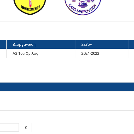
Διοργάνωση
Σεζόν
Α2 1ος Όμιλος
2021-2022
0