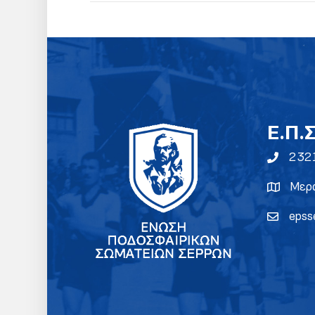
E.Π.
232
Μερα
epss