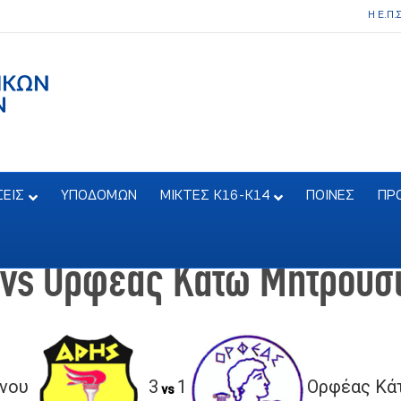
Η Ε.Π.
ΣΕΙΣ
ΥΠΟΔΟΜΩΝ
ΜΙΚΤΕΣ Κ16-Κ14
ΠΟΙΝΕΣ
ΠΡ
 vs Ορφέας Κάτω Μητρουσ
νου
3
1
Ορφέας Κά
vs