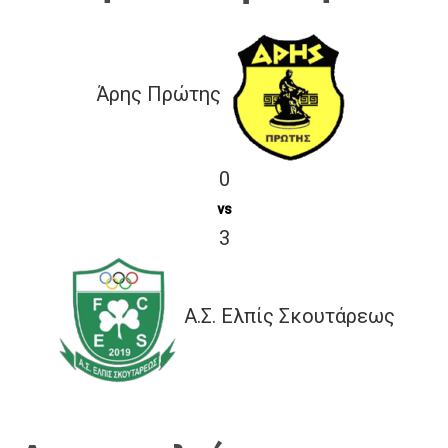
Άρης Πρώτης
0
vs
3
Α.Σ. Ελπίς Σκουτάρεως