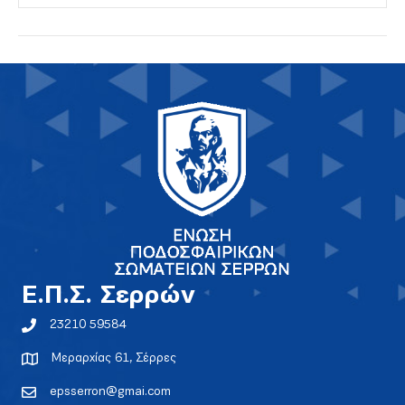
E.Π.Σ. Σερρών
23210 59584
Μεραρχίας 61, Σέρρες
epsserron@gmai.com