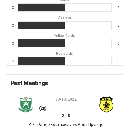
Goals
0
0
Assists
0
0
Yellow Cards
0
0
Red Cards
0
0
Past Meetings
30/10/2022
(2η)
3
-
3
Α.Σ. Ελπίς Σκουτάρεως vs Άρης Πρώτης