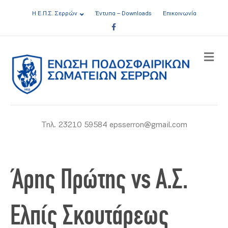
Η Ε.Π.Σ. Σερρών
Έντυπα – Downloads
Επικοινωνία
Facebook
ME
Τηλ. 23210 59584 epsserron@gmail.com
Άρης Πρώτης vs Α.Σ.
Ελπίς Σκουτάρεως