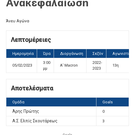
Ανακεφαλαίωση
Άνευ Αγώνα
Λεπτομέρειες
Ημερομηνία
Ώρα
Διοργάνωση
Σεζόν
Αγωνιστική
3:00
2022-
05/02/2023
Α' Macron
13η
μμ
2023
Αποτελέσματα
Ομάδα
Goals
Άρης Πρώτης
0
Α.Σ. Ελπίς Σκουτάρεως
3