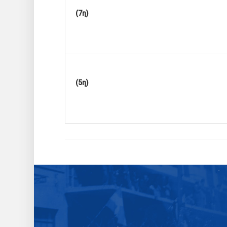
(7η)
(5η)