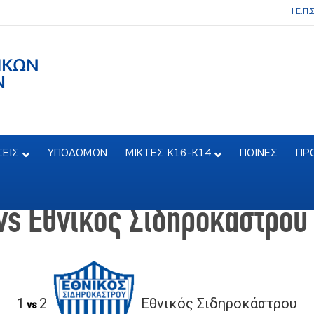
Η Ε.Π.
ΣΕΙΣ
ΥΠΟΔΟΜΩΝ
ΜΙΚΤΕΣ Κ16-Κ14
ΠΟΙΝΕΣ
ΠΡ
vs Εθνικός Σιδηροκάστρου
1
2
Εθνικός Σιδηροκάστρου
vs