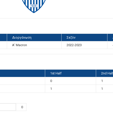
Διοργάνωση
Σεζόν
Α' Macron
2022-2023
1st Half
2nd Hal
0
1
1
1
0