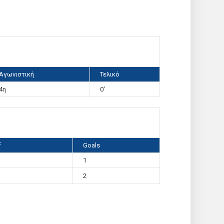
Αγωνιστική
Τελικό
4η
0'
f
Goals
1
2