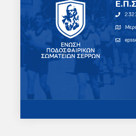
E.Π.
232
Μερα
epss