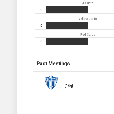
Assists
0
Yellow Cards
0
Red Cards
0
Past Meetings
(14η)