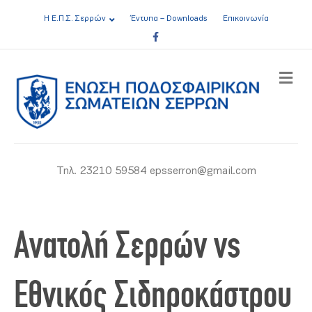
Η Ε.Π.Σ. Σερρών
Έντυπα – Downloads
Επικοινωνία
Facebook
ME
Τηλ. 23210 59584 epsserron@gmail.com
Ανατολή Σερρών vs
Εθνικός Σιδηροκάστρου