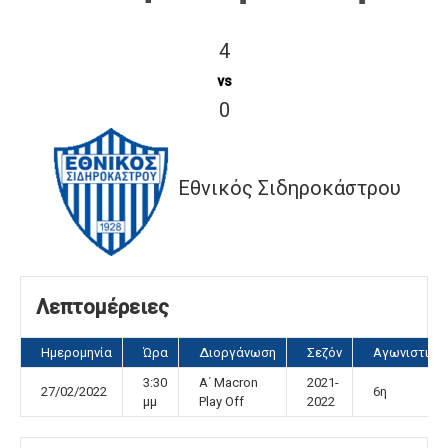
4
vs
0
Εθνικός Σιδηροκάστρου
Λεπτομέρειες
Ημερομηνία
Ώρα
Διοργάνωση
Σεζόν
Αγωνιστική
3:30
A΄ Macron
2021-
27/02/2022
6η
μμ
Play Off
2022