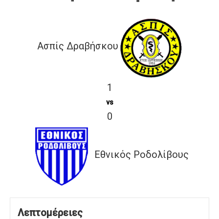
Ασπίς Δραβήσκου
1
vs
0
Εθνικός Ροδολίβους
Λεπτομέρειες