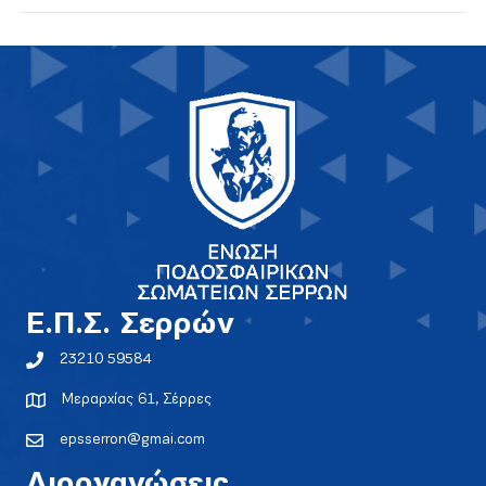
E.Π.Σ. Σερρών
23210 59584
Μεραρχίας 61, Σέρρες
epsserron@gmai.com
Διοργανώσεις