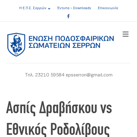
Η Ε.Π.Σ. Σερρών
Έντυπα – Downloads
Επικοινωνία
Facebook
ME
Τηλ. 23210 59584 epsserron@gmail.com
Ασπίς Δραβήσκου vs
Εθνικός Ροδολίβους