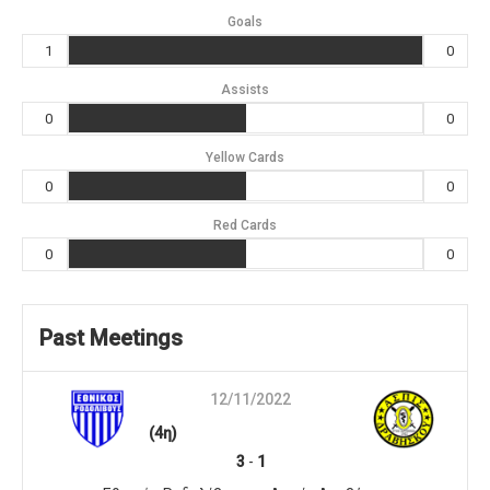
Goals
1
0
Assists
0
0
Yellow Cards
0
0
Red Cards
0
0
Past Meetings
12/11/2022
(4η)
3
-
1