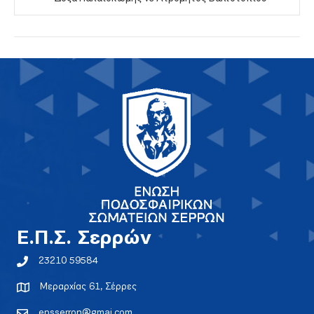
E.Π.Σ. Σερρών
23210 59584
Μεραρχίας 61, Σέρρες
epsserron@gmai.com