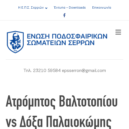
Η Ε.Π.Σ. Σερρών
Έντυπα – Downloads
Επικοινωνία
Facebook
ME
Τηλ. 23210 59584 epsserron@gmail.com
Ατρόμητος Βαλτοτοπίου
vs Δόξα Παλαιοκώμης