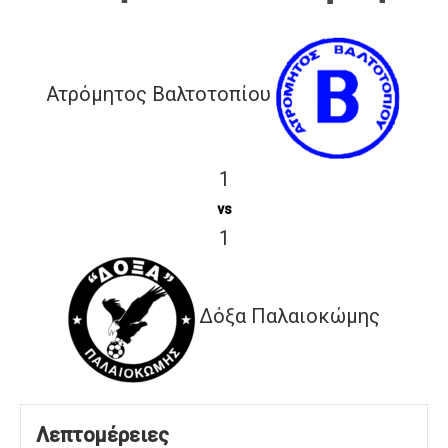
Ατρόμητος Βαλτοτοπίου
1
vs
1
Δόξα Παλαιοκώμης
Λεπτομέρειες