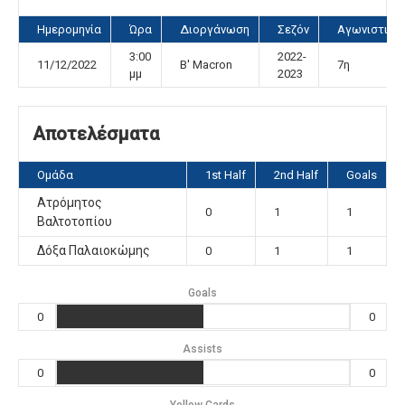
Ημερομηνία
Ώρα
Διοργάνωση
Σεζόν
Αγωνιστική
3:00
2022-
11/12/2022
Β' Μacron
7η
μμ
2023
Αποτελέσματα
Ομάδα
1st Half
2nd Half
Goals
Ατρόμητος
0
1
1
Βαλτοτοπίου
Δόξα Παλαιοκώμης
0
1
1
Goals
0
0
Assists
0
0
Yellow Cards