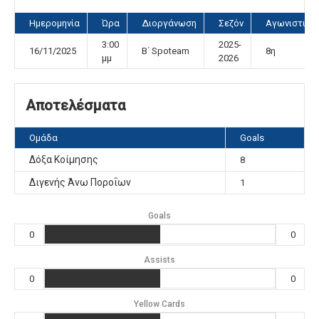
Ημερομηνία
Ώρα
Διοργάνωση
Σεζόν
Αγωνιστική
3:00
2025-
16/11/2025
Β΄ Spoteam
8η
μμ
2026
Αποτελέσματα
Ομάδα
Goals
Δόξα Κοίμησης
8
Διγενής Άνω Ποροΐων
1
Goals
0
0
Assists
0
0
Yellow Cards