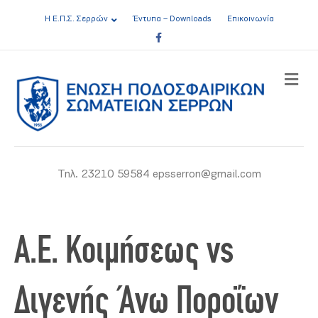
Η Ε.Π.Σ. Σερρών
Έντυπα – Downloads
Επικοινωνία
Facebook
ME
Τηλ. 23210 59584 epsserron@gmail.com
Α.Ε. Κοιμήσεως vs
Διγενής Άνω Ποροΐων