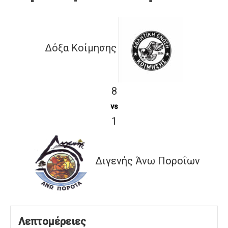
Δόξα Κοίμησης
8
vs
1
Διγενής Άνω Ποροΐων
Λεπτομέρειες