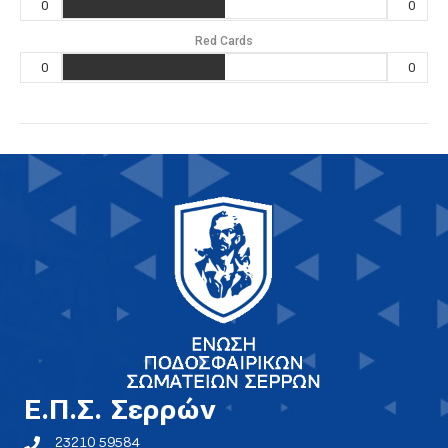
0
0
Red Cards
0
0
E.Π.Σ. Σερρών
23210 59584