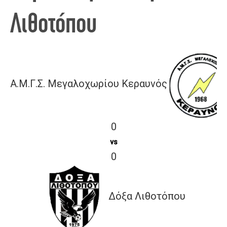
Λιθοτόπου
Α.Μ.Γ.Σ. Μεγαλοχωρίου Κεραυνός
0
vs
0
Δόξα Λιθοτόπου