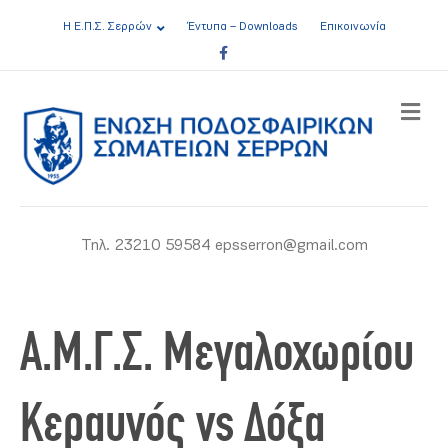
Η Ε.Π.Σ. Σερρών
Έντυπα – Downloads
Επικοινωνία
Facebook
ME
Τηλ. 23210 59584 epsserron@gmail.com
Α.Μ.Γ.Σ. Μεγαλοχωρίου
Κεραυνός vs Δόξα