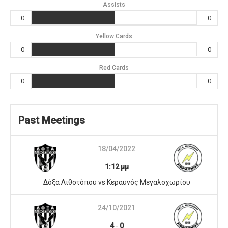
Assists
0
0
Yellow Cards
0
0
Red Cards
0
0
Past Meetings
18/04/2022
1:12 μμ
Δόξα Λιθοτόπου vs Κεραυνός Μεγαλοχωρίου
24/10/2021
4
-
0