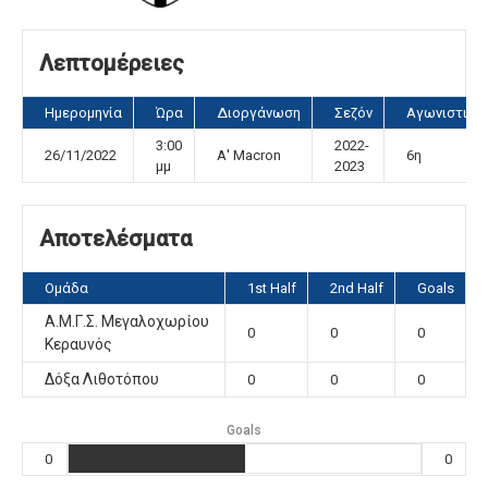
Λεπτομέρειες
Ημερομηνία
Ώρα
Διοργάνωση
Σεζόν
Αγωνιστική
3:00
2022-
26/11/2022
Α' Macron
6η
μμ
2023
Αποτελέσματα
Ομάδα
1st Half
2nd Half
Goals
Α.Μ.Γ.Σ. Μεγαλοχωρίου
0
0
0
Κεραυνός
Δόξα Λιθοτόπου
0
0
0
Goals
0
0