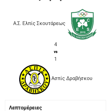
Α.Σ. Ελπίς Σκουτάρεως
4
vs
1
Ασπίς Δραβήσκου
Λεπτομέρειες