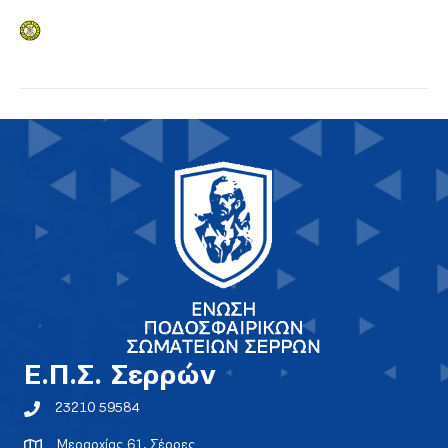
E.Π.Σ. Σερρών
23210 59584
Μεραρχίας 61, Σέρρες