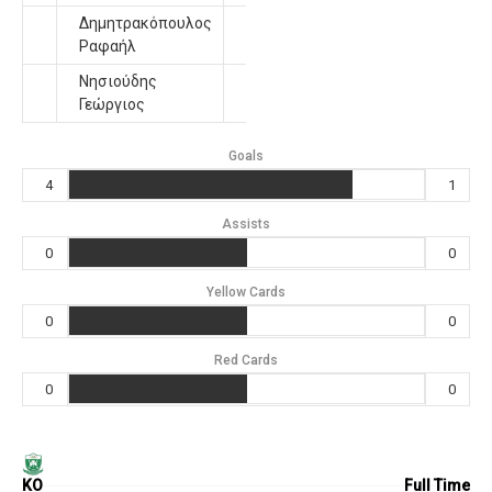
Δημητρακόπουλος
Ραφαήλ
39'
Νησιούδης
Γεώργιος
90'
Goals
4
1
Assists
0
0
Yellow Cards
0
0
Red Cards
0
0
KO
Full Time