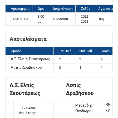
Ημερομηνία
Ώρα
Διοργάνωση
Σεζόν
Αγωνιστική
3:00
2022-
14/01/2023
Α' Macron
10η
μμ
2023
Αποτελέσματα
Ομάδα
1st Half
2nd Half
Goals
Α.Σ. Ελπίς Σκουτάρεως
2
2
4
Ασπίς Δραβήσκου
0
1
1
Α.Σ. Ελπίς
Ασπίς
Σκουτάρεως
Δραβήσκου
Μεσέρδης
Τζοβαράς
5',
Θεόδωρος
54'
Δημήτρης
66'