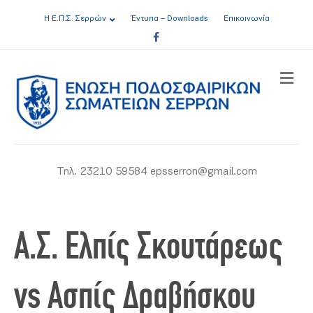
Η Ε.Π.Σ. Σερρών
Έντυπα – Downloads
Επικοινωνία
Facebook
ME
Τηλ. 23210 59584 epsserron@gmail.com
Α.Σ. Ελπίς Σκουτάρεως
vs Ασπίς Δραβήσκου