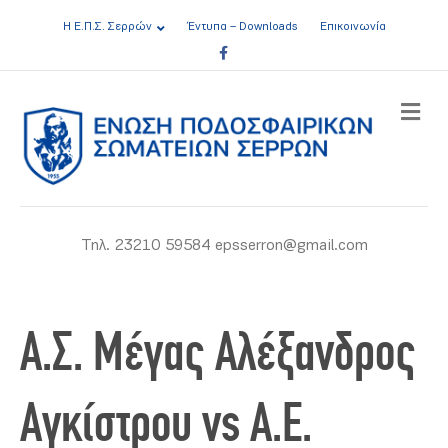
Η Ε.Π.Σ. Σερρών
Έντυπα – Downloads
Επικοινωνία
Facebook
ME
Τηλ. 23210 59584 epsserron@gmail.com
Α.Σ. Μέγας Αλέξανδρος
Αγκίστρου vs Α.Ε.