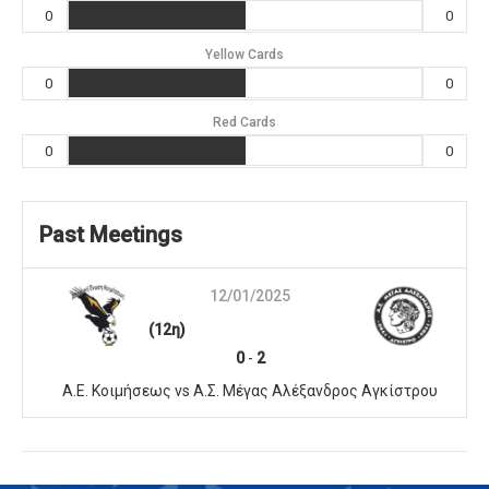
0
0
Yellow Cards
0
0
Red Cards
0
0
Past Meetings
12/01/2025
(12η)
0
-
2
Α.Ε. Κοιμήσεως vs Α.Σ. Μέγας Αλέξανδρος Αγκίστρου