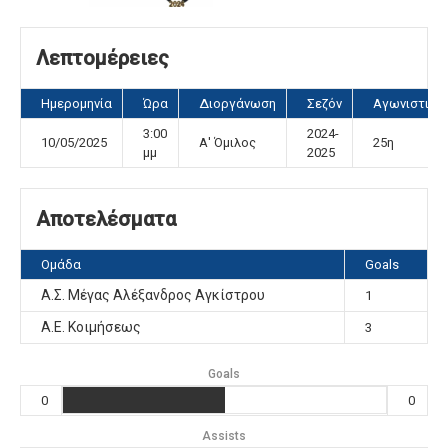
Λεπτομέρειες
Ημερομηνία
Ώρα
Διοργάνωση
Σεζόν
Αγωνιστική
3:00
2024-
10/05/2025
Α' Όμιλος
25η
μμ
2025
Αποτελέσματα
Ομάδα
Goals
Α.Σ. Μέγας Αλέξανδρος Αγκίστρου
1
Α.Ε. Κοιμήσεως
3
Goals
0
0
Assists