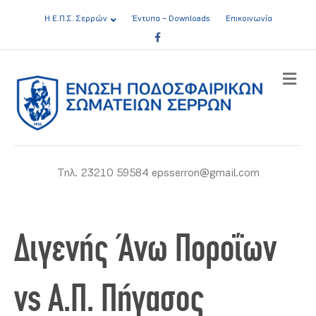
Η Ε.Π.Σ. Σερρών
Έντυπα – Downloads
Επικοινωνία
Facebook
ME
Τηλ. 23210 59584 epsserron@gmail.com
Διγενής Άνω Ποροΐων
vs Α.Π. Πήγασος