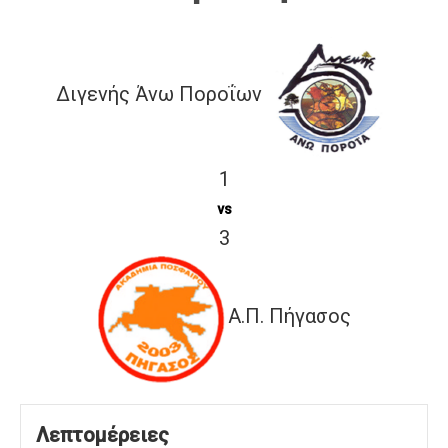
Διγενής Άνω Ποροΐων
1
vs
3
Α.Π. Πήγασος
Λεπτομέρειες