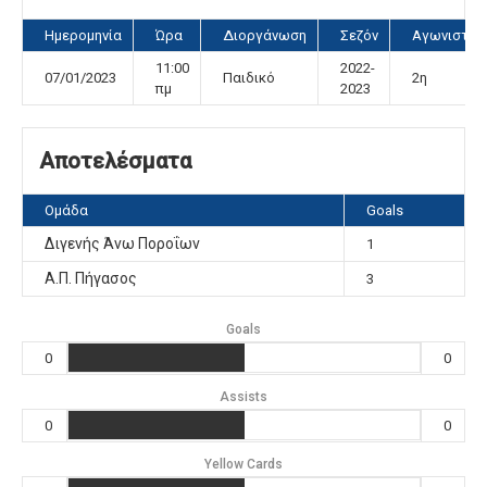
Ημερομηνία
Ώρα
Διοργάνωση
Σεζόν
Αγωνιστικ
11:00
2022-
07/01/2023
Παιδικό
2η
πμ
2023
Αποτελέσματα
Ομάδα
Goals
Διγενής Άνω Ποροΐων
1
Α.Π. Πήγασος
3
Goals
0
0
Assists
0
0
Yellow Cards