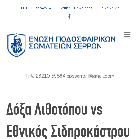
Η Ε.Π.Σ. Σερρών
Έντυπα – Downloads
Επικοινωνία
Facebook
ME
Τηλ. 23210 59584 epsserron@gmail.com
Δόξα Λιθοτόπου vs
Εθνικός Σιδηροκάστρου