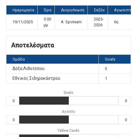
Ημερομηνία
Ώρα
Διοργάνωση
Σεζόν
Αγωνιστική
3:00
2025-
19/11/2025
Α΄ Spoteam
6η
μμ
2026
Αποτελέσματα
Ομάδα
Goals
Δόξα Λιθοτόπου
3
Εθνικός Σιδηροκάστρου
1
Goals
0
0
Assists
0
0
Yellow Cards