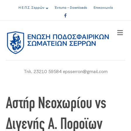
Η Ε.Π.Σ. Σερρών
Έντυπα – Downloads
Επικοινωνία
Facebook
ME
Τηλ. 23210 59584 epsserron@gmail.com
Αστήρ Νεοχωρίου vs
Διγενής Α. Ποροϊων