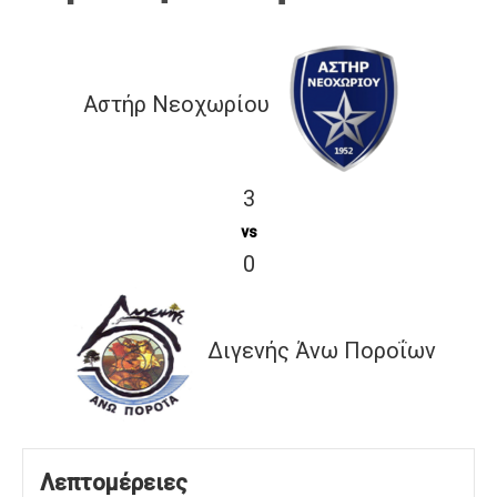
Αστήρ Νεοχωρίου
3
vs
0
Διγενής Άνω Ποροΐων
Λεπτομέρειες