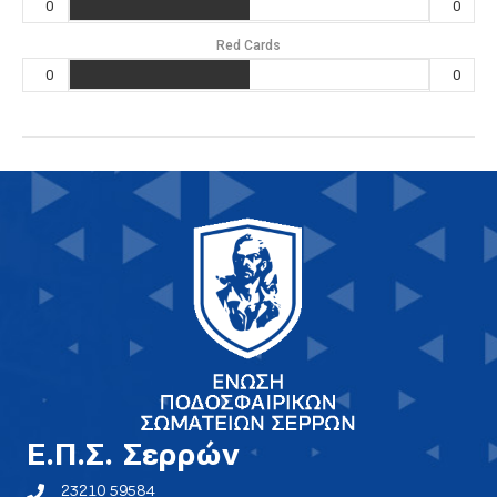
0
0
Red Cards
0
0
E.Π.Σ. Σερρών
23210 59584