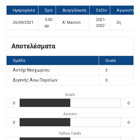
Ημερομηνία
Ώρα
Διοργάνωση
Σεζόν
Αγωνιστική
5:00
2021-
26/09/2021
Α' Macron
2η
μμ
2022
Αποτελέσματα
Ομάδα
Goals
Αστήρ Νεοχωρίου
3
Διγενής Άνω Ποροΐων
0
Goals
0
0
Assists
0
0
Yellow Cards