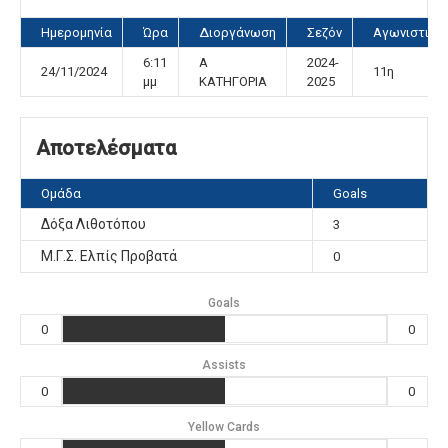
Ημερομηνία
Ώρα
Διοργάνωση
Σεζόν
Αγωνιστική
6:11
Α
2024-
24/11/2024
11η
μμ
ΚΑΤΗΓΟΡΙΑ
2025
Αποτελέσματα
Ομάδα
Goals
Δόξα Λιθοτόπου
3
Μ.Γ.Σ. Ελπίς Προβατά
0
Goals
0
0
Assists
0
0
Yellow Cards