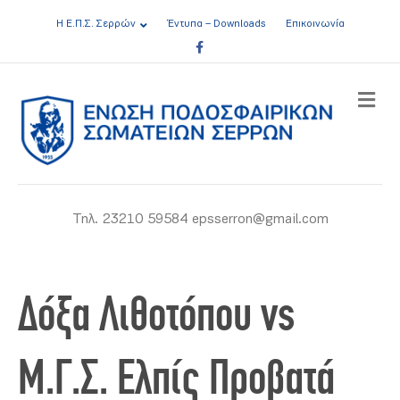
Η Ε.Π.Σ. Σερρών
Έντυπα – Downloads
Επικοινωνία
Facebook
ME
Τηλ. 23210 59584 epsserron@gmail.com
Δόξα Λιθοτόπου vs
Μ.Γ.Σ. Ελπίς Προβατά