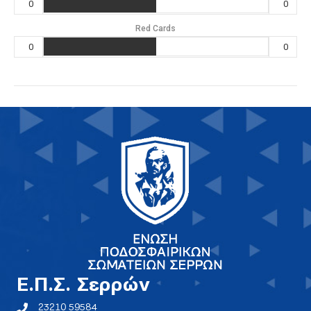
0
0
Red Cards
0
0
E.Π.Σ. Σερρών
23210 59584