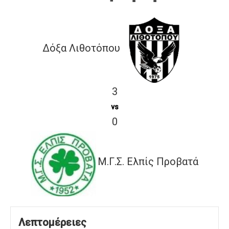
Δόξα Λιθοτόπου
3
vs
0
Μ.Γ.Σ. Ελπίς Προβατά
Λεπτομέρειες