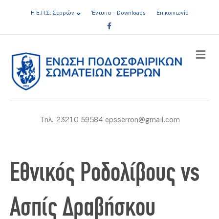
Η Ε.Π.Σ. Σερρών
Έντυπα – Downloads
Επικοινωνία
Facebook
ME
Τηλ. 23210 59584 epsserron@gmail.com
Εθνικός Ροδολίβους vs
Ασπίς Δραβήσκου