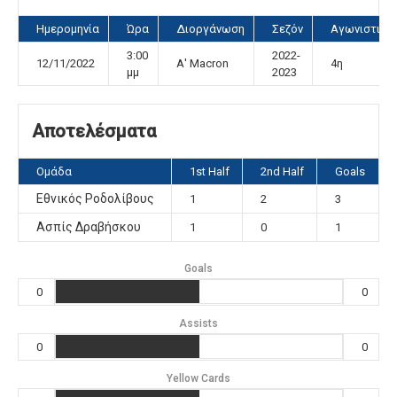
Ημερομηνία
Ώρα
Διοργάνωση
Σεζόν
Αγωνιστική
3:00
2022-
12/11/2022
Α' Macron
4η
μμ
2023
Αποτελέσματα
Ομάδα
1st Half
2nd Half
Goals
Εθνικός Ροδολίβους
1
2
3
Ασπίς Δραβήσκου
1
0
1
Goals
0
0
Assists
0
0
Yellow Cards