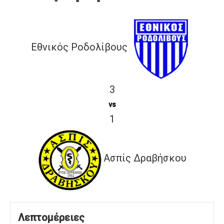
Εθνικός Ροδολίβους
3
vs
1
Ασπίς Δραβήσκου
Λεπτομέρειες