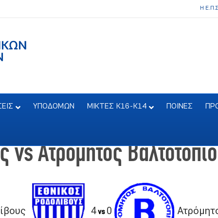
Η Ε.Π.
ΣΕΙΣ
ΥΠΟΔΟΜΩΝ
ΜΙΚΤΕΣ Κ16-Κ14
ΠΟΙΝΕΣ
ΠΡ
ς vs Ατρόμητος Βαλτοτοπί
ίβους
4
0
Ατρόμητ
vs