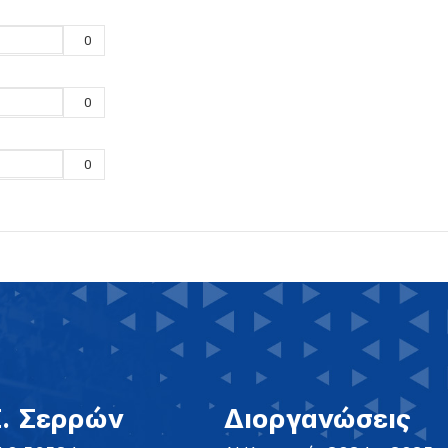
0
0
0
Σ. Σερρών
Διοργανώσεις