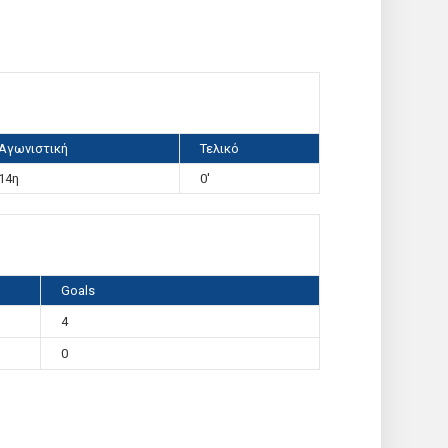
Αγωνιστική
Τελικό
14η
0'
Goals
4
0