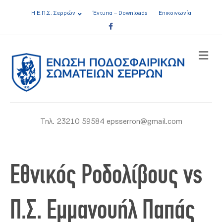
Η Ε.Π.Σ. Σερρών
Έντυπα – Downloads
Επικοινωνία
Facebook
ME
Τηλ. 23210 59584 epsserron@gmail.com
Εθνικός Ροδολίβους vs
Π.Σ. Εμμανουήλ Παπάς