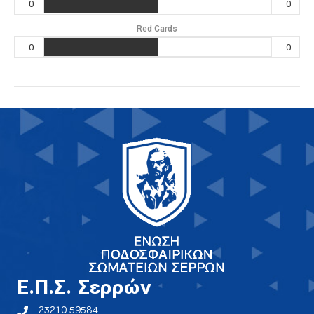
0
0
Red Cards
0
0
E.Π.Σ. Σερρών
23210 59584