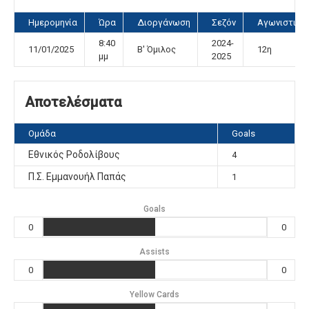
Ημερομηνία
Ώρα
Διοργάνωση
Σεζόν
Αγωνιστική
8:40
2024-
11/01/2025
Β' Όμιλος
12η
μμ
2025
Αποτελέσματα
Ομάδα
Goals
Εθνικός Ροδολίβους
4
Π.Σ. Εμμανουήλ Παπάς
1
Goals
0
0
Assists
0
0
Yellow Cards