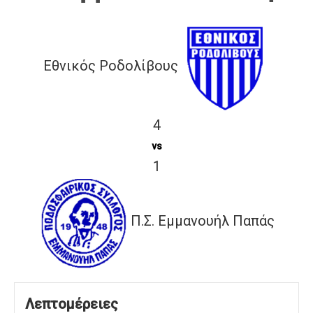
Εθνικός Ροδολίβους
4
vs
1
Π.Σ. Εμμανουήλ Παπάς
Λεπτομέρειες