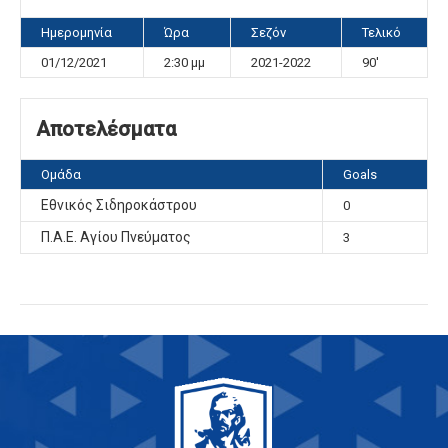
Ημερομηνία
Ώρα
Σεζόν
Τελικό
01/12/2021
2:30 μμ
2021-2022
90'
Αποτελέσματα
Ομάδα
Goals
Εθνικός Σιδηροκάστρου
0
Π.Α.Ε. Αγίου Πνεύματος
3