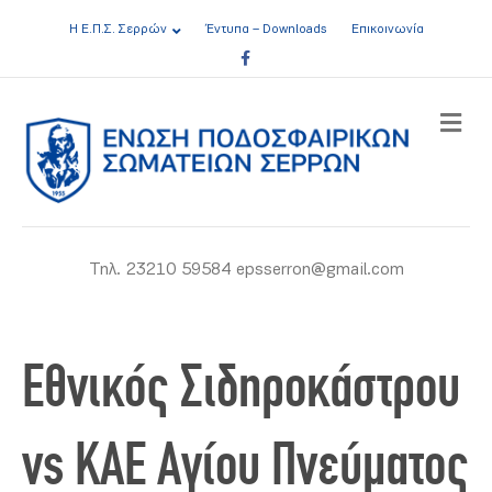
Η Ε.Π.Σ. Σερρών
Έντυπα – Downloads
Επικοινωνία
Facebook
ME
Τηλ. 23210 59584 epsserron@gmail.com
Εθνικός Σιδηροκάστρου
vs ΚΑΕ Αγίου Πνεύματος