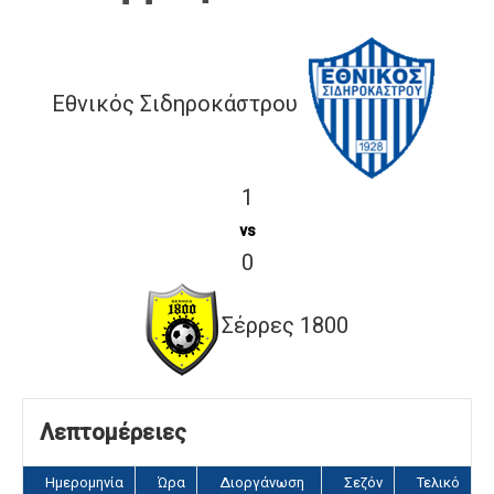
Εθνικός Σιδηροκάστρου
1
vs
0
Σέρρες 1800
Λεπτομέρειες
Ημερομηνία
Ώρα
Διοργάνωση
Σεζόν
Τελικό