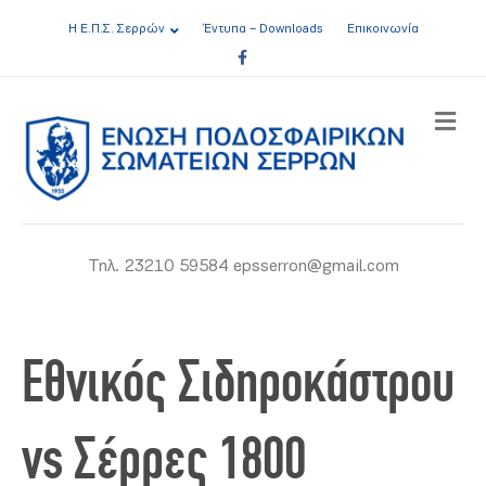
Η Ε.Π.Σ. Σερρών
Έντυπα – Downloads
Επικοινωνία
Facebook
ME
Τηλ. 23210 59584 epsserron@gmail.com
Εθνικός Σιδηροκάστρου
vs Σέρρες 1800