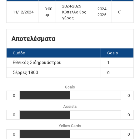
2024-2025
3:00
2024-
11/12/2024
Κύπελλο 3ος
0'
μμ
2025
γύρος
Αποτελέσματα
Ομάδα
Goals
Εθνικός Σιδηροκάστρου
1
Σέρρες 1800
0
Goals
0
0
Assists
0
0
Yellow Cards
0
0