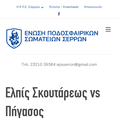
Η Ε.Π.Σ. Σερρών
Έντυπα – Downloads
Επικοινωνία
Facebook
ME
Τηλ. 23210 59584 epsserron@gmail.com
Ελπίς Σκουτάρεως vs
Πήγασος