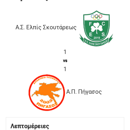
Α.Σ. Ελπίς Σκουτάρεως
1
vs
1
Α.Π. Πήγασος
Λεπτομέρειες