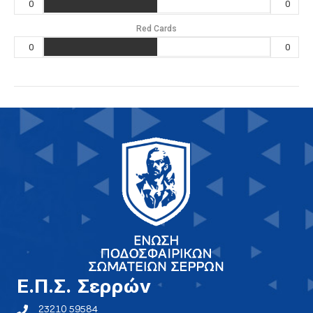
0
0
Red Cards
0
0
E.Π.Σ. Σερρών
23210 59584