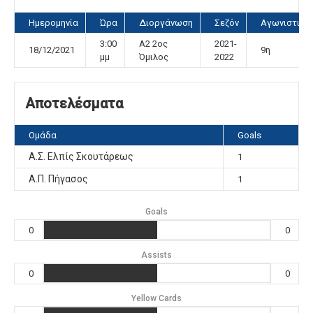
Ημερομηνία
Ώρα
Διοργάνωση
Σεζόν
Αγωνιστική
3:00
Α2 2ος
2021-
18/12/2021
9η
μμ
Όμιλος
2022
Αποτελέσματα
Ομάδα
Goals
Α.Σ. Ελπίς Σκουτάρεως
1
Α.Π. Πήγασος
1
Goals
0
0
Assists
0
0
Yellow Cards