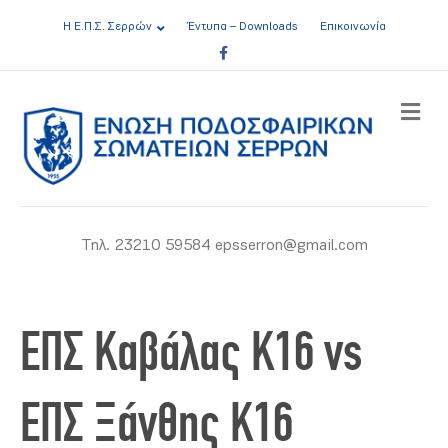
Η Ε.Π.Σ. Σερρών
Έντυπα – Downloads
Επικοινωνία
Facebook
ME
Τηλ. 23210 59584 epsserron@gmail.com
ΕΠΣ Καβάλας Κ16 vs
ΕΠΣ Ξάνθης Κ16