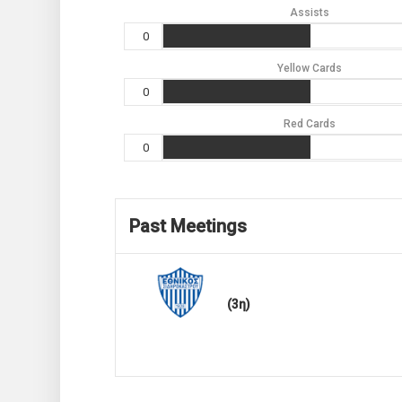
Assists
0
Yellow Cards
0
Red Cards
0
Past Meetings
(3η)