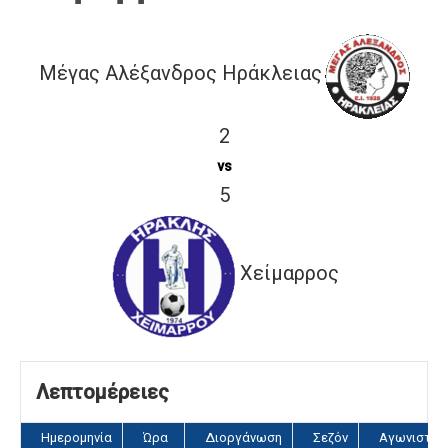
Μέγας Αλέξανδρος Ηράκλειας
2
vs
5
Χείμαρρος
Λεπτομέρειες
Ημερομηνία
Ώρα
Διοργάνωση
Σεζόν
Αγωνιστικ