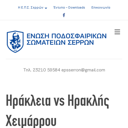
Η Ε.Π.Σ. Σερρών
Έντυπα – Downloads
Επικοινωνία
Facebook
ME
Τηλ. 23210 59584 epsserron@gmail.com
Ηράκλεια vs Ηρακλής
Χειμάρρου