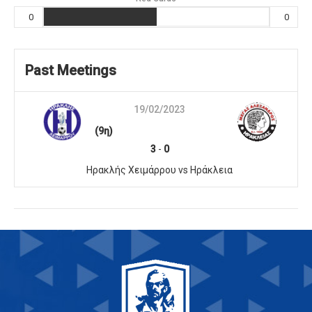
0
0
Past Meetings
19/02/2023
(9η)
3
-
0
Ηρακλής Χειμάρρου vs Ηράκλεια