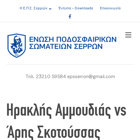
Η Ε.Π.Σ. Σερρών
Έντυπα – Downloads
Επικοινωνία
Facebook
ME
Τηλ. 23210 59584 epsserron@gmail.com
Ηρακλής Αμμουδιάς vs
Άρης Σκοτούσσας