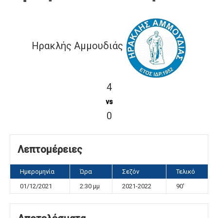
Ηρακλής Αμμουδιάς
4
vs
0
Λεπτομέρειες
Ημερομηνία
Ώρα
Σεζόν
Τελικό
01/12/2021
2:30 μμ
2021-2022
90'