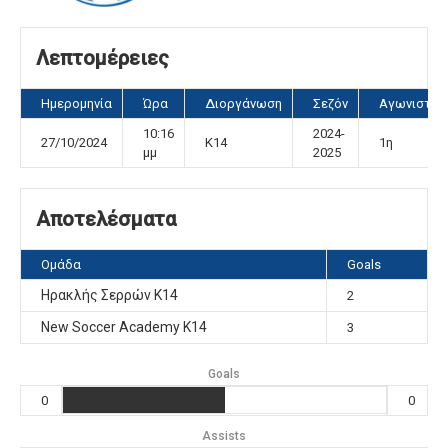
Λεπτομέρειες
Ημερομηνία
Ώρα
Διοργάνωση
Σεζόν
Αγωνιστικ
10:16
2024-
27/10/2024
K14
1η
μμ
2025
Αποτελέσματα
Ομάδα
Goals
Ηρακλής Σερρών Κ14
2
New Soccer Academy Κ14
3
Goals
0
0
Assists