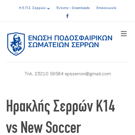
Η Ε.Π.Σ. Σερρών
Έντυπα – Downloads
Επικοινωνία
Facebook
ME
Τηλ. 23210 59584 epsserron@gmail.com
Ηρακλής Σερρών Κ14
vs New Soccer