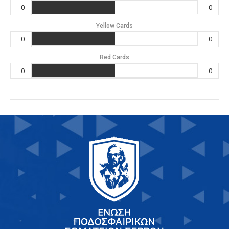
0
0
Yellow Cards
0
0
Red Cards
0
0