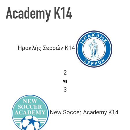
Academy Κ14
Ηρακλής Σερρών Κ14
2
vs
3
New Soccer Academy Κ14