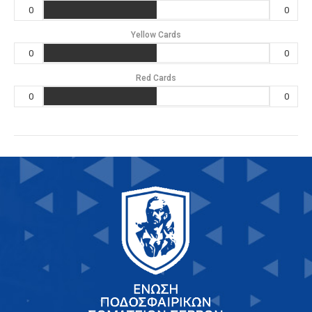
0
0
Yellow Cards
0
0
Red Cards
0
0