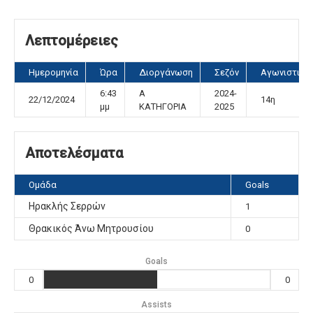
Λεπτομέρειες
Ημερομηνία
Ώρα
Διοργάνωση
Σεζόν
Αγωνιστική
6:43
Α
2024-
22/12/2024
14η
μμ
ΚΑΤΗΓΟΡΙΑ
2025
Αποτελέσματα
Ομάδα
Goals
Ηρακλής Σερρών
1
Θρακικός Άνω Μητρουσίου
0
Goals
0
0
Assists