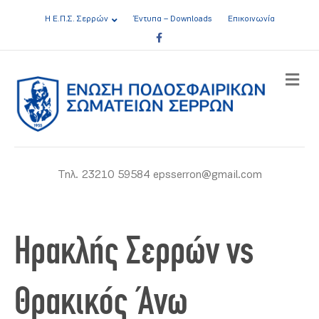
Η Ε.Π.Σ. Σερρών
Έντυπα – Downloads
Επικοινωνία
Facebook
ME
Τηλ. 23210 59584 epsserron@gmail.com
Ηρακλής Σερρών vs
Θρακικός Άνω