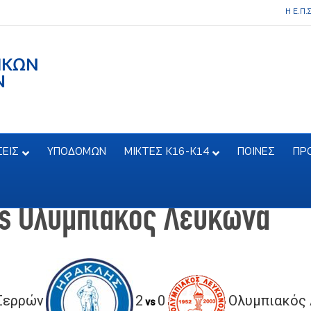
Η Ε.Π.
ΣΕΙΣ
ΥΠΟΔΟΜΩΝ
ΜΙΚΤΕΣ Κ16-Κ14
ΠΟΙΝΕΣ
ΠΡ
s Ολυμπιακός Λευκώνα
Σερρών
2
0
Ολυμπιακός
vs