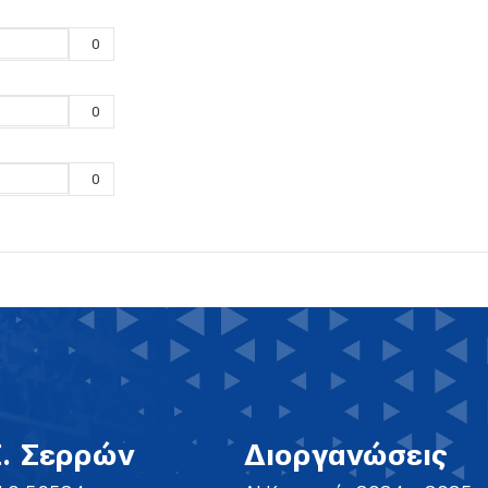
0
0
0
Σ. Σερρών
Διοργανώσεις