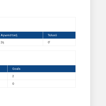
Αγωνιστική
Τελικό
2η
0'
Goals
2
0