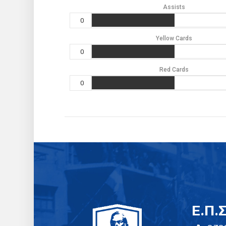
Assists
0
Yellow Cards
0
Red Cards
0
E.Π.