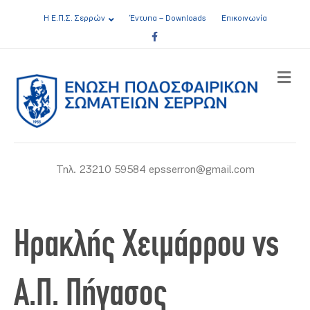
Η Ε.Π.Σ. Σερρών
Έντυπα – Downloads
Επικοινωνία
Facebook
ME
Τηλ. 23210 59584 epsserron@gmail.com
Ηρακλής Χειμάρρου vs
Α.Π. Πήγασος