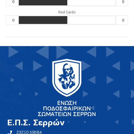
0
0
Red Cards
0
0
E.Π.Σ. Σερρών
23210 59584