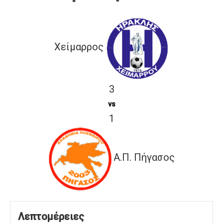
Χείμαρρος
3
vs
1
Α.Π. Πήγασος
Λεπτομέρειες