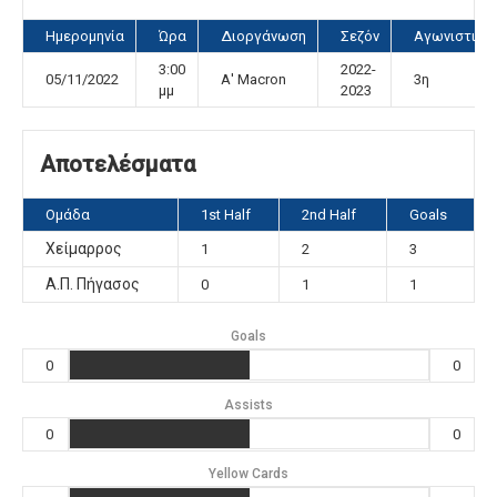
Ημερομηνία
Ώρα
Διοργάνωση
Σεζόν
Αγωνιστική
3:00
2022-
05/11/2022
Α' Macron
3η
μμ
2023
Αποτελέσματα
Ομάδα
1st Half
2nd Half
Goals
Χείμαρρος
1
2
3
Α.Π. Πήγασος
0
1
1
Goals
0
0
Assists
0
0
Yellow Cards