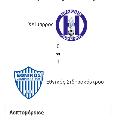
Χείμαρρος
0
vs
1
Εθνικός Σιδηροκάστρου
Λεπτομέρειες