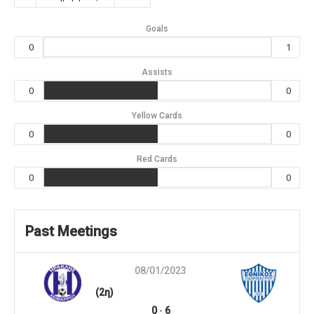
Goals
0
1
Assists
0
0
Yellow Cards
0
0
Red Cards
0
0
Past Meetings
08/01/2023
(2η)
0
-
6