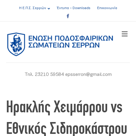
Η Ε.Π.Σ. Σερρών
Έντυπα – Downloads
Επικοινωνία
Facebook
ME
Τηλ. 23210 59584 epsserron@gmail.com
Ηρακλής Χειμάρρου vs
Εθνικός Σιδηροκάστρου