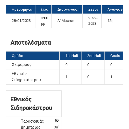
Ημερομηνία
Ώρα
Διοργάνωση
Σεζόν
Αγωνιστική
3:00
2022-
28/01/2023
Α' Macron
12η
μμ
2023
Αποτελέσματα
Ομάδα
1st Half
2nd Half
Goals
Χείμαρρος
0
0
0
Εθνικός
1
0
1
Σιδηροκάστρου
Εθνικός
Σιδηροκάστρου
Παρασκευάς
Δημήτριος
38'