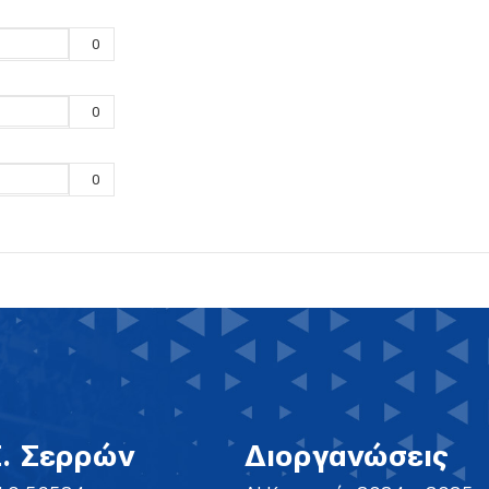
0
0
0
Σ. Σερρών
Διοργανώσεις