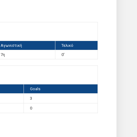
Αγωνιστική
Τελικό
7η
0'
Goals
3
0