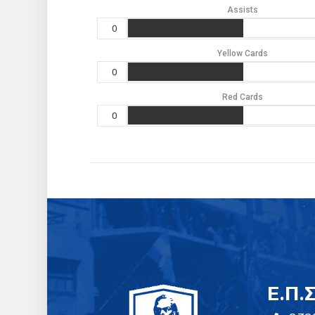
Assists
0
Yellow Cards
0
Red Cards
0
E.Π.