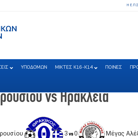
Η Ε.Π.
ΣΕΙΣ
ΥΠΟΔΟΜΩΝ
ΜΙΚΤΕΣ Κ16-Κ14
ΠΟΙΝΕΣ
ΠΡ
ρουσίου vs Ηράκλεια
ρουσίου
3
0
Μέγας Αλέ
vs