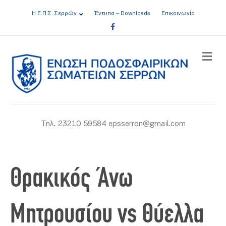
Η Ε.Π.Σ. Σερρών
Έντυπα – Downloads
Επικοινωνία
Facebook
ME
Τηλ. 23210 59584 epsserron@gmail.com
Θρακικός Άνω
Μητρουσίου vs Θύελλα