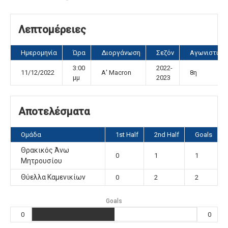
Λεπτομέρειες
Ημερομηνία
Ώρα
Διοργάνωση
Σεζόν
Αγωνιστική
3:00
2022-
11/12/2022
Α' Macron
8η
μμ
2023
Αποτελέσματα
Ομάδα
1st Half
2nd Half
Goals
Θρακικός Άνω
0
1
1
Μητρουσίου
Θύελλα Καμενικίων
0
2
2
Goals
0
0