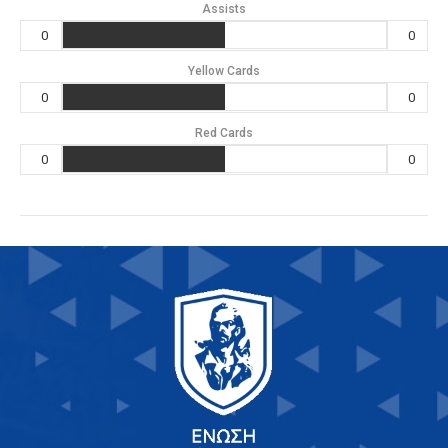
Assists
0
0
Yellow Cards
0
0
Red Cards
0
0