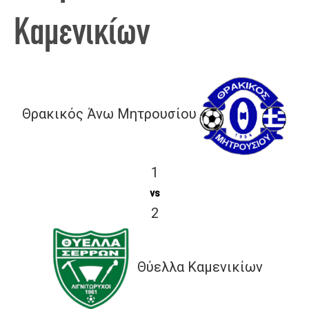
Καμενικίων
Θρακικός Άνω Μητρουσίου
1
vs
2
Θύελλα Καμενικίων