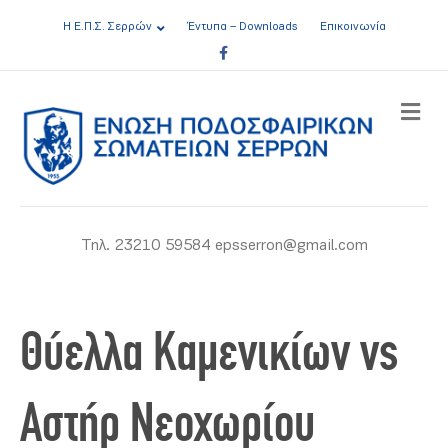
Η Ε.Π.Σ. Σερρών
Έντυπα – Downloads
Επικοινωνία
Facebook
ME
Τηλ. 23210 59584 epsserron@gmail.com
Θύελλα Καμενικίων vs
Αστήρ Νεοχωρίου