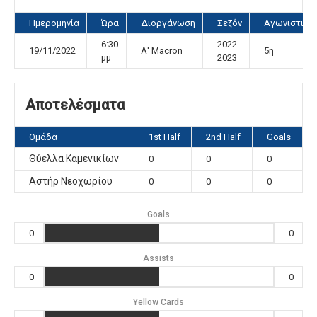
Ημερομηνία
Ώρα
Διοργάνωση
Σεζόν
Αγωνιστική
6:30
2022-
19/11/2022
Α' Macron
5η
μμ
2023
Αποτελέσματα
Ομάδα
1st Half
2nd Half
Goals
Θύελλα Καμενικίων
0
0
0
Αστήρ Νεοχωρίου
0
0
0
Goals
0
0
Assists
0
0
Yellow Cards