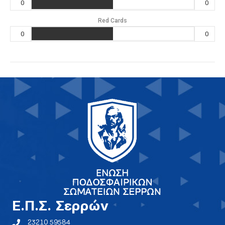
0
0
Red Cards
0
0
E.Π.Σ. Σερρών
23210 59584