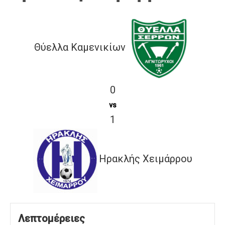
Θύελλα Καμενικίων
0
vs
1
Ηρακλής Χειμάρρου
Λεπτομέρειες