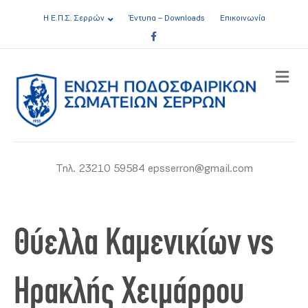
Η Ε.Π.Σ. Σερρών
Έντυπα – Downloads
Επικοινωνία
Facebook
ME
Τηλ. 23210 59584 epsserron@gmail.com
Θύελλα Καμενικίων vs
Ηρακλής Χειμάρρου