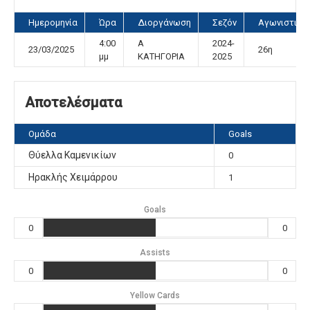
Ημερομηνία
Ώρα
Διοργάνωση
Σεζόν
Αγωνιστική
4:00
Α
2024-
23/03/2025
26η
μμ
ΚΑΤΗΓΟΡΙΑ
2025
Αποτελέσματα
Ομάδα
Goals
Θύελλα Καμενικίων
0
Ηρακλής Χειμάρρου
1
Goals
0
0
Assists
0
0
Yellow Cards