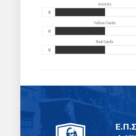
Assists
0
Yellow Cards
0
Red Cards
0
E.Π.