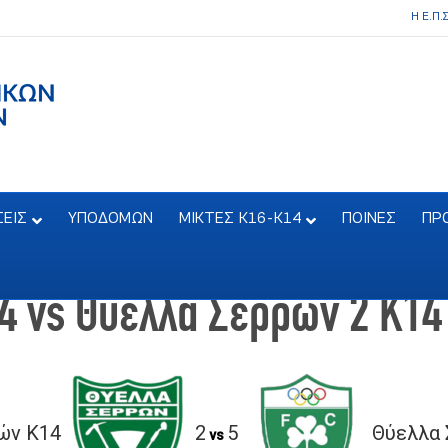
Η Ε.Π.
ΣΕΙΣ
ΥΠΟΔΟΜΩΝ
ΜΙΚΤΕΣ Κ16-Κ14
ΠΟΙΝΕΣ
ΠΡ
4 vs Θύελλα Σερρών 2 Κ14
ών Κ14
2
5
Θύελλα 
vs