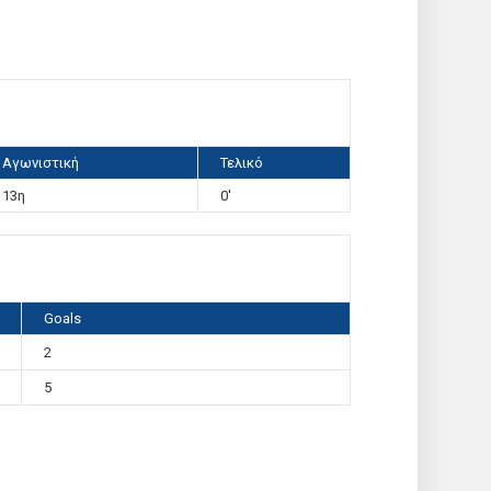
Αγωνιστική
Τελικό
13η
0'
Goals
2
5