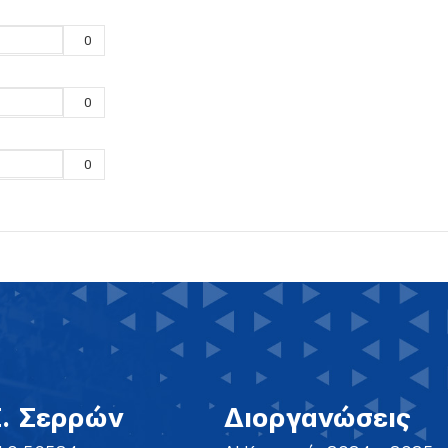
0
0
0
Σ. Σερρών
Διοργανώσεις