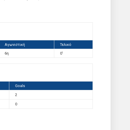
Αγωνιστική
Τελικό
6η
0'
Goals
2
0