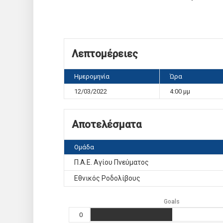
Λεπτομέρειες
Ημερομηνία
Ώρα
12/03/2022
4:00 μμ
Αποτελέσματα
Ομάδα
Π.Α.Ε. Αγίου Πνεύματος
Εθνικός Ροδολίβους
Goals
0