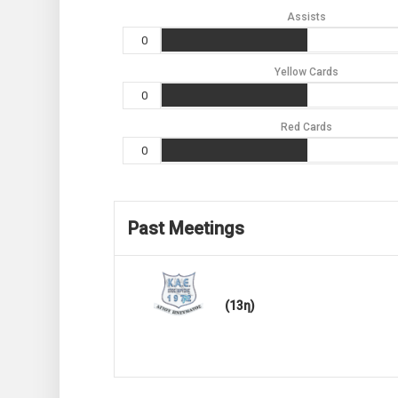
Assists
0
Yellow Cards
0
Red Cards
0
Past Meetings
(13η)