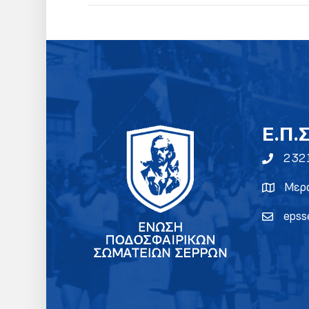
E.Π.
232
Μερα
epss