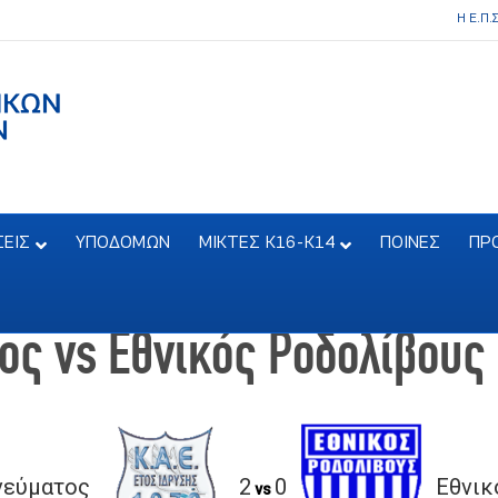
Η Ε.Π.
ΣΕΙΣ
ΥΠΟΔΟΜΩΝ
ΜΙΚΤΕΣ Κ16-Κ14
ΠΟΙΝΕΣ
ΠΡ
ος vs Εθνικός Ροδολίβους
Πνεύματος
2
0
Εθνικ
vs