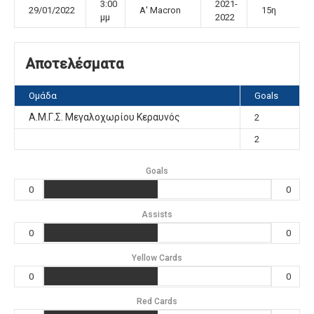
3:00
2021-
29/01/2022
Α' Macron
15η
μμ
2022
Αποτελέσματα
Ομάδα
Goals
Α.Μ.Γ.Σ. Μεγαλοχωρίου Κεραυνός
2
2
Goals
0
0
Assists
0
0
Yellow Cards
0
0
Red Cards