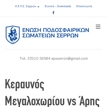
Η Ε.Π.Σ. Σερρών
Έντυπα – Downloads
Επικοινωνία
Facebook
ME
Τηλ. 23210 59584 epsserron@gmail.com
Κεραυνός
Μεγαλοχωρίου vs Άρης