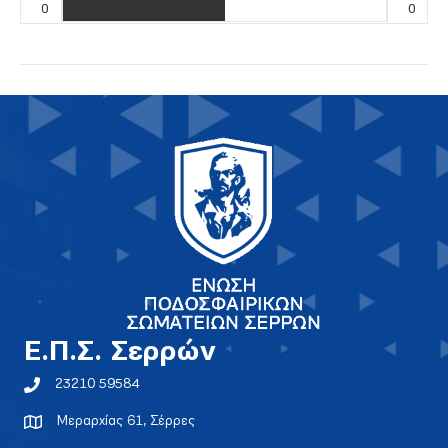
0
0
E.Π.Σ. Σερρών
23210 59584
Μεραρχίας 61, Σέρρες