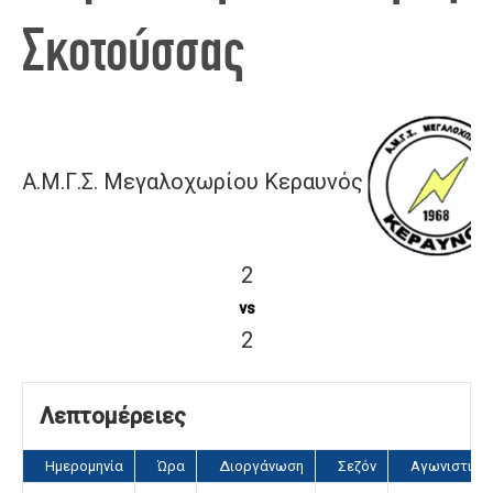
Σκοτούσσας
Α.Μ.Γ.Σ. Μεγαλοχωρίου Κεραυνός
2
vs
2
Λεπτομέρειες
Ημερομηνία
Ώρα
Διοργάνωση
Σεζόν
Αγωνιστική