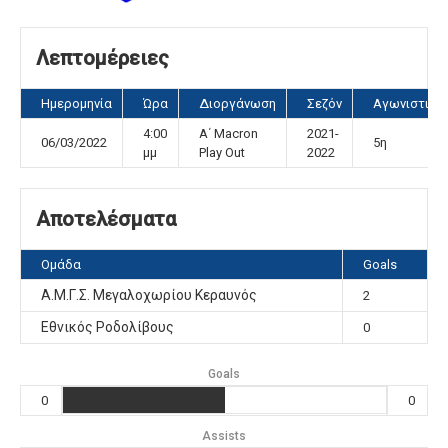
Λεπτομέρειες
Ημερομηνία
Ώρα
Διοργάνωση
Σεζόν
Αγωνιστική
4:00
A΄ Macron
2021-
06/03/2022
5η
μμ
Play Out
2022
Αποτελέσματα
Ομάδα
Goals
Α.Μ.Γ.Σ. Μεγαλοχωρίου Κεραυνός
2
Εθνικός Ροδολίβους
0
Goals
0
0
Assists