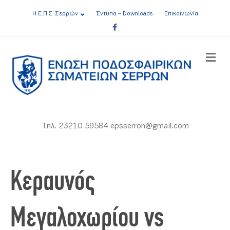
Η Ε.Π.Σ. Σερρών
Έντυπα – Downloads
Επικοινωνία
Facebook
ME
Τηλ. 23210 59584 epsserron@gmail.com
Κεραυνός
Μεγαλοχωρίου vs