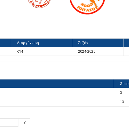
Διοργάνωση
Σεζόν
K14
2024-2025
Goal
0
10
0