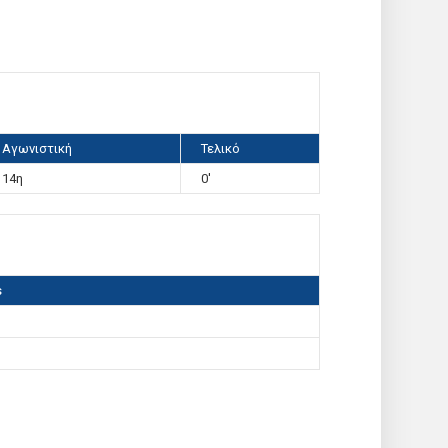
Αγωνιστική
Τελικό
14η
0'
s