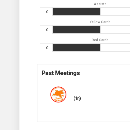
Assists
0
Yellow Cards
0
Red Cards
0
Past Meetings
(1η)