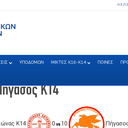
Η Ε.Π.
ΣΕΙΣ
ΥΠΟΔΟΜΩΝ
ΜΙΚΤΕΣ Κ16-Κ14
ΠΟΙΝΕΣ
ΠΡ
Πήγασος Κ14
κώνας Κ14
0
10
Πήγασος
vs