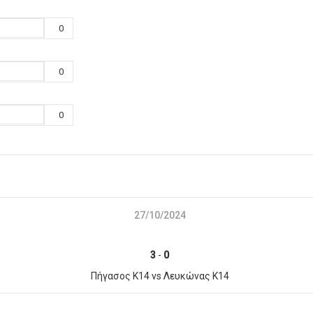
0
0
0
27/10/2024
3
-
0
Πήγασος Κ14 vs Λευκώνας Κ14