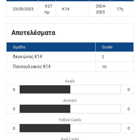
9:27
2024-
23/03/2025
K14
17η
πμ
2025
Αποτελέσματα
Ομάδα
Goals
Λευκώνας Κ14
2
Πανσουλιακός Κ14
10
Goals
0
0
Assists
0
0
Yellow Cards
0
0
Red Cards