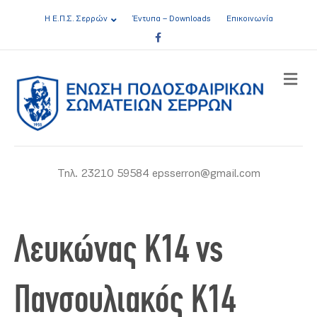
Η Ε.Π.Σ. Σερρών
Έντυπα – Downloads
Επικοινωνία
Facebook
ME
Τηλ. 23210 59584 epsserron@gmail.com
Λευκώνας Κ14 vs
Πανσουλιακός Κ14