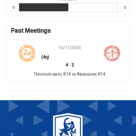
0
0
Past Meetings
16/11/2024
(4η)
4
-
2
Πανσουλιακός Κ14 vs Λευκώνας Κ14