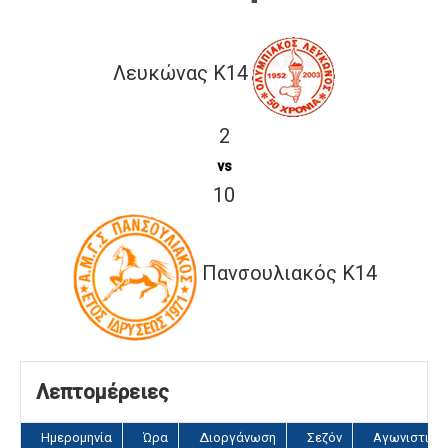
Λευκώνας Κ14
2
vs
10
Πανσουλιακός Κ14
Λεπτομέρειες
Ημερομηνία
Ώρα
Διοργάνωση
Σεζόν
Αγωνιστική